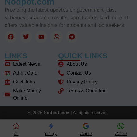
Nodpot.com
Providing the latest updates on government jobs,
schemes, academic results, admit cards, and more. It
offers valuable insights for students and job seekers.
LINKS
QUICK LINKS
Latest News
About Us
Admit Card
Contact Us
Govt Jobs
Privacy Policy
Make Money
Terms & Condition
Online
© 2026
Nodpot.com
| All rights reserved
होम
शार्ट न्यूज़
फॉलो करें
फॉलो करें